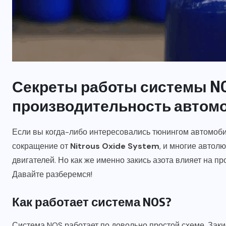
АЗОТ
БЕЗОПАСНОСТЬ
НОВОСТИ
ОБОРУДОВАНИЕ
ПРИМЕНЕНИЕ
Секреты работы системы NOS
СВОЙСТВА
производительность автом
а
Как действовать при
отравлении закисью азота?
Если вы когда-либо интересовались тюнингом автомобил
сокращение от
Nitrous Oxide System
, и многие автол
8 ЯНВАРЯ, 2026
двигателей. Но как же именно закись азота влияет на пр
Давайте разберемся!
Как работает система NOS?
Система NOS работает по довольно простой схеме. Закис