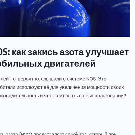
АЗОТ
БЕЗОПАСНОСТЬ
НОВОСТИ
ОБОРУДОВАНИЕ
ПРИМЕНЕНИЕ
СВОЙСТВА
: как закись азота улучшает
обильных двигателей
Закись азота и внезапная
смерть: развенчиваем мифы
и рассматриваем факты
ей, то, вероятно, слышали о системе NOS. Это
юбители используют её для увеличения мощности своих
8 ЯНВАРЯ, 2026
оизводительность и что стоит знать о её использовании?
ь азота (N2O) представляет собой газ, который при