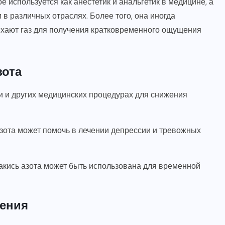
е используется как анестетик и анальгетик в медицине, а
в различных отраслях. Более того, она иногда
ыхают газ для получения кратковременного ощущения
зота
ии и других медицинских процедурах для снижения
зота может помочь в лечении депрессии и тревожных
акись азота может быть использована для временной
ения