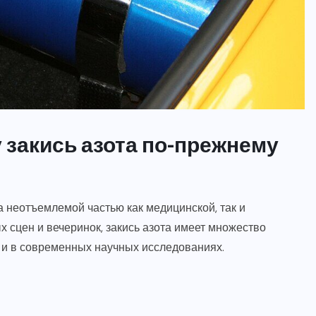
АЗОТ
БЕЗОПАСНОСТЬ
НОВОСТИ
ОБОРУДОВАНИЕ
ПРИМЕНЕНИЕ
СВОЙСТВА
у закись азота по-прежнему
Закись азота и внезапная
смерть: развенчиваем мифы
и рассматриваем факты
ла неотъемлемой частью как медицинской, так и
8 ЯНВАРЯ, 2026
 сцен и вечеринок, закись азота имеет множество
 и в современных научных исследованиях.