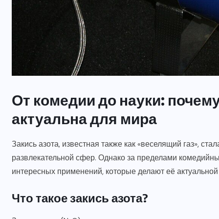
АЗОТ
БЕЗОПАСНОСТЬ
НОВОСТИ
ОБОРУДОВАНИЕ
ПРИМЕНЕНИЕ
СВОЙСТВА
От комедии до науки: почем
а
Как действовать при
актуальна для мира
отравлении закисью азота?
Закись азота, известная также как «веселящий газ», ста
8 ЯНВАРЯ, 2026
развлекательной сфер. Однако за пределами комедийных
интересных применений, которые делают её актуальной
Что такое закись азота?