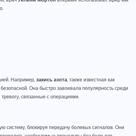
о.
цией. Например,
закись азота
, также известная как
и безопасной. Она быстро завоевала популярность среди
и тревогу, связанные с операциями.
ю систему, блокируя передачу болевых сигналов. Они
у проводить необходимые процедуры без боли для