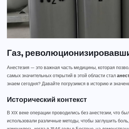
АЗОТ
БЕЗОПАСНОСТЬ
НОВОСТИ
ОБОРУДОВАНИЕ
ПРИМЕНЕНИЕ
Газ, революционизировавш
СВОЙСТВА
а
Как действовать при
Анестезия — это важная часть медицины, которая позво
отравлении закисью азота?
самых значительных открытий в этой области стал
анес
знаем сегодня? Давайте погрузимся в историю и значен
8 ЯНВАРЯ, 2026
Исторический контекст
В XIX веке операции проводились без анестезии, что б
использовали различные методы, чтобы заглушить боль, 
изменилось, когда в 1846 году в Бостоне, на демонстрац