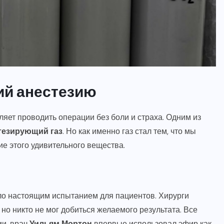
АЗОТ
БЕЗОПАСНОСТЬ
НОВОСТИ
ОБОРУДОВАНИЕ
ПРИМЕНЕНИЕ
СВОЙСТВА
ий анестезию
Закись азота и внезапная
смерть: развенчиваем мифы
ляет проводить операции без боли и страха. Одним из
и рассматриваем факты
тезирующий газ
. Но как именно газ стал тем, что мы
ие этого удивительного вещества.
8 ЯНВАРЯ, 2026
ыло настоящим испытанием для пациентов. Хирурги
но никто не мог добиться желаемого результата. Все
ии, врач
Уильям Мортон
впервые использовал эфир как